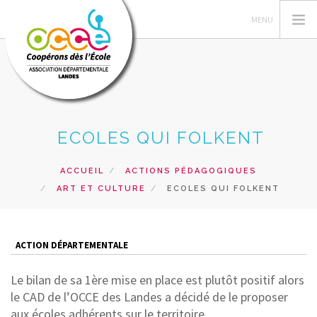
L'OCCE
ECOLES QUI FOLKENT
GERER SA COOPERATIVE
ACTIONS PÉDAGOGIQUES
ACCUEIL
ACTIONS PÉDAGOGIQUES
ART ET CULTURE
ECOLES QUI FOLKENT
RESSOURCES PEDAGOGIQUES
MES PROJETS
FORMATIONS
ACTION DÉPARTEMENTALE
PRETS ET SERVICES
Le bilan de sa 1ère mise en place est plutôt positif alors
ACCÈS RÉSERVÉ
le CAD de l’OCCE des Landes a décidé de le proposer
aux écoles adhérents sur le territoire.
RECHERCHER