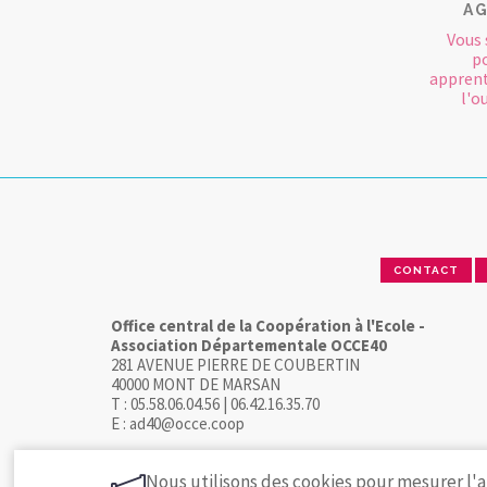
AG
Vous 
po
apprent
l'o
CONTACT
Office central de la Coopération à l'Ecole -
Association Départementale OCCE40
281 AVENUE PIERRE DE COUBERTIN
40000 MONT DE MARSAN
T : 05.58.06.04.56 | 06.42.16.35.70
E : ad40@occe.coop
Nous utilisons des cookies pour mesurer l'a