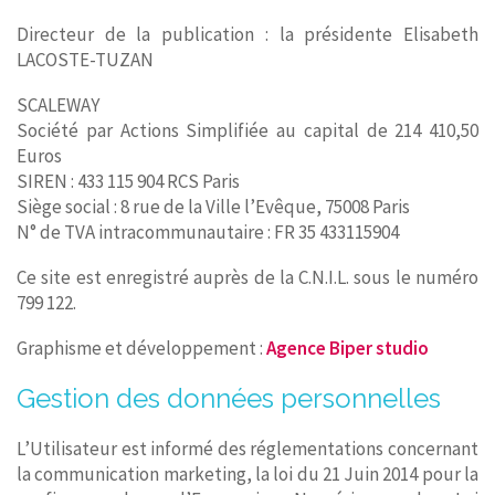
Directeur de la publication : la présidente Elisabeth
CONTACT
LACOSTE-TUZAN
SCALEWAY
Société par Actions Simplifiée au capital de 214 410,50
Euros
SIREN : 433 115 904 RCS Paris
Siège social : 8 rue de la Ville l’Evêque, 75008 Paris
N° de TVA intracommunautaire : FR 35 433115904
Ce site est enregistré auprès de la C.N.I.L. sous le numéro
799 122.
Graphisme et développement :
Agence Biper studio
Gestion des données personnelles
L’Utilisateur est informé des réglementations concernant
la communication marketing, la loi du 21 Juin 2014 pour la