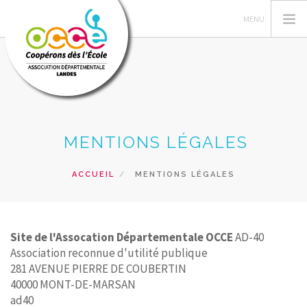
L'OCCE
MENTIONS LÉGALES
GERER SA COOPERATIVE
ACTIONS PÉDAGOGIQUES
ACCUEIL
MENTIONS LÉGALES
RESSOURCES PEDAGOGIQUES
MES PROJETS
FORMATIONS
Site de l'Assocation Départementale OCCE
AD-40
Association reconnue d'utilité publique
PRETS ET SERVICES
281 AVENUE PIERRE DE COUBERTIN
ACCÈS RÉSERVÉ
40000 MONT-DE-MARSAN
ad40
RECHERCHER