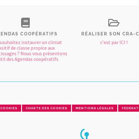
ENDAS COOPÉRATIFS
RÉALISER SON CRA-
souhaitez instaurer un climat
c'est par ICI !
sitif de classe propice aux
issages ? Nous vous présentons
util des Agendas coopératifs
COOKIES
CHARTE DES COOKIES
MENTIONS LÉGALES
FÉDÉRAT