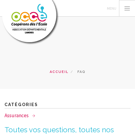
L'OCCE
GERER SA COOPERATIVE
ACTIONS PÉDAGOGIQUES
ACCUEIL
FAQ
RESSOURCES PEDAGOGIQUES
MES PROJETS
FORMATIONS
CATÉGORIES
PRETS ET SERVICES
Assurances
ACCÈS RÉSERVÉ
Toutes vos questions, toutes nos
RECHERCHER